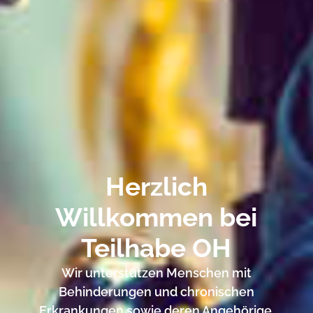
Herzlich
Willkommen bei
Teilhabe OH
Wir unterstützen Menschen mit
Behinderungen und chronischen
Erkrankungen sowie deren Angehörige.