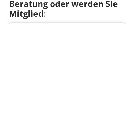
Beratung oder werden Sie
Mitglied:
Unabhängige &
kostenfreie Beratung
(EUTB)
Die EUTB bietet unabhängige und
kostenfreie Beratung für
Menschen mit Behinderungen
und chronischen Erkrankungen
sowie deren Angehörige. Wir
helfen Ihnen, sich in der Welt der
Teilhabe und Inklusion